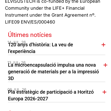
ELVISUSTECH is co-funded by the European
Community under the LIFE+ Financial
Instrument under the Grant Agreement nº.
LIFE09 ENV/ES/000460
Últimes notícies
14 JUL. 26
120 anys d’història: La veu de
l’experiència
13 JUL. 26
La microencapsulació impulsa una nova
generació de materials per a la impressió
3D
06 JUL. 26
Pla estratègic de participació a Horitzó
Europa 2026-2027