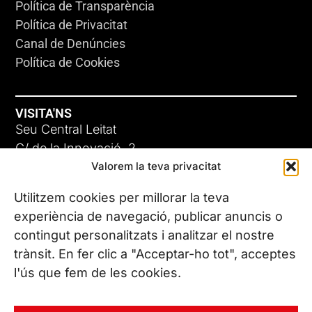
Política de Transparència
Política de Privacitat
Canal de Denúncies
Política de Cookies
VISITA'NS
Seu Central Leitat
C/ de la Innovació, 2
Valorem la teva privacitat
08225 Terrassa, (Barcelona)
Coneix les nostres seus
Utilitzem cookies per millorar la teva
experiència de navegació, publicar anuncis o
contingut personalitzats i analitzar el nostre
CONTACTA’NS
trànsit. En fer clic a "Acceptar-ho tot", acceptes
Tel. (+34) 937 882 300
l'ús que fem de les cookies.
SEGUEIX-NOS