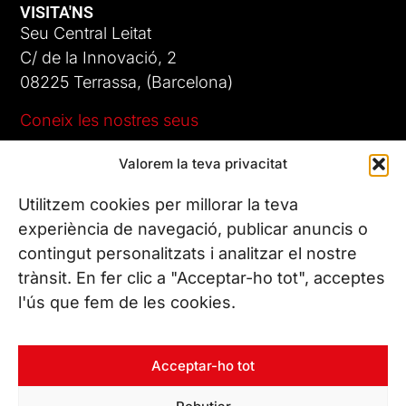
VISITA'NS
Seu Central Leitat
C/ de la Innovació, 2
08225 Terrassa, (Barcelona)
Coneix les nostres seus
Valorem la teva privacitat
CONTACTA’NS
Tel. (+34) 937 882 300
Utilitzem cookies per millorar la teva
experiència de navegació, publicar anuncis o
contingut personalitzats i analitzar el nostre
SEGUEIX-NOS
trànsit. En fer clic a "Acceptar-ho tot", acceptes
l'ús que fem de les cookies.
© Copyright 2026 Leitat – Managing Technologies. Tots els
Acceptar-ho tot
drets reservats