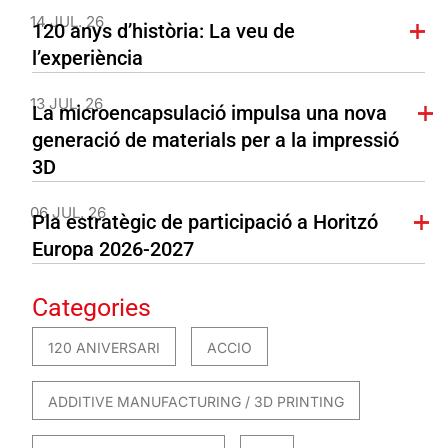
14 JUL. 26
120 anys d’història: La veu de
l’experiència
13 JUL. 26
La microencapsulació impulsa una nova
generació de materials per a la impressió
3D
06 JUL. 26
Pla estratègic de participació a Horitzó
Europa 2026-2027
Categories
120 ANIVERSARI
ACCIO
ADDITIVE MANUFACTURING / 3D PRINTING