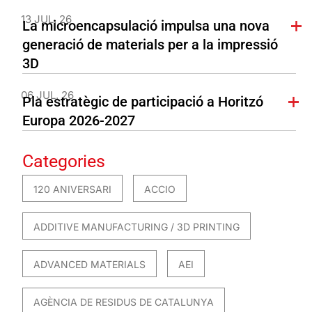
13 JUL. 26
La microencapsulació impulsa una nova
generació de materials per a la impressió
3D
06 JUL. 26
Pla estratègic de participació a Horitzó
Europa 2026-2027
Categories
120 ANIVERSARI
ACCIO
ADDITIVE MANUFACTURING / 3D PRINTING
ADVANCED MATERIALS
AEI
AGÈNCIA DE RESIDUS DE CATALUNYA