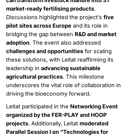
can transform livestock manure into 31
market-ready fertilising products
.
Discussions highlighted the project’s
five
pilot sites across Europe
and its role in
bridging the gap between
R&D and market
adoption
. The event also addressed
challenges and opportunities
for scaling
these solutions, with Leitat reaffirming its
leadership in
advancing sustainable
agricultural practices
. This milestone
underscores the vital role of collaboration in
driving the bioeconomy forward.
Leitat participated in the
Networking Event
organized by the FER-PLAY and HOOP
projects
. Additionally, Leitat
moderated
Parallel Session I on “Technologies for