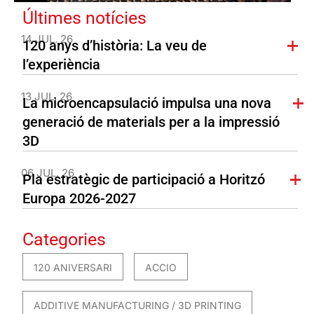
Últimes notícies
14 JUL. 26
120 anys d’història: La veu de
l’experiència
13 JUL. 26
La microencapsulació impulsa una nova
generació de materials per a la impressió
3D
06 JUL. 26
Pla estratègic de participació a Horitzó
Europa 2026-2027
Categories
120 ANIVERSARI
ACCIO
ADDITIVE MANUFACTURING / 3D PRINTING