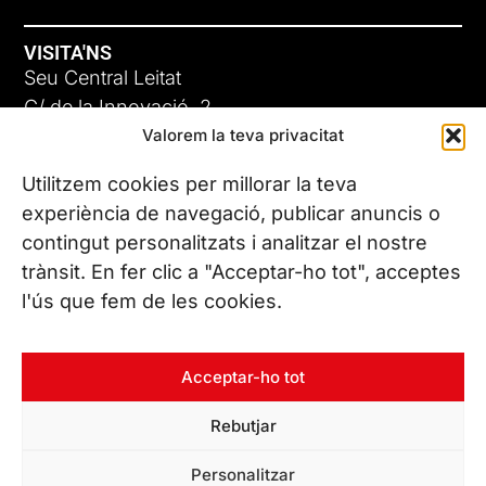
VISITA'NS
Seu Central Leitat
C/ de la Innovació, 2
Valorem la teva privacitat
08225 Terrassa, (Barcelona)
Coneix les nostres seus
Utilitzem cookies per millorar la teva
experiència de navegació, publicar anuncis o
contingut personalitzats i analitzar el nostre
CONTACTA’NS
trànsit. En fer clic a "Acceptar-ho tot", acceptes
Tel. (+34) 937 882 300
l'ús que fem de les cookies.
SEGUEIX-NOS
Acceptar-ho tot
Rebutjar
© Copyright 2026 Leitat – Managing Technologies. Tots els
Personalitzar
drets reservats