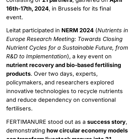
16th-17th, 2024
, in Brussels for its final
event.
Leitat participated in
NERM 2024
(
Nutrients in
Europe Research Meeting: Towards Closing
Nutrient Cycles for a Sustainable Future, from
R&D to Implementation
), a key event on
nutrient recovery and bio-based fertilising
products
. Over two days, experts,
policymakers, and researchers explored
innovative technologies to recycle nutrients
and reduce dependency on conventional
fertilisers.
FERTIMANURE stood out as a
success story
,
demonstrating
how circular economy models