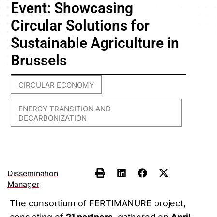
Event: Showcasing
Circular Solutions for
Sustainable Agriculture in
Brussels
CIRCULAR ECONOMY
,
ENERGY TRANSITION AND
DECARBONIZATION
Dissemination
Manager
The consortium of FERTIMANURE project,
consisting of
21 partners
, gathered on
April