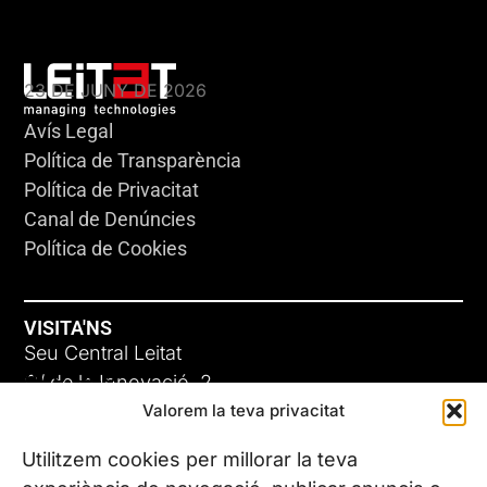
KLEBSIELLA
23 DE JUNY DE 2026
Avís Legal
Política de Transparència
Política de Privacitat
Canal de Denúncies
Política de Cookies
VISITA'NS
Seu Central Leitat
ADC-CRC
C/ de la Innovació, 2
Valorem la teva privacitat
08225 Terrassa, (Barcelona)
17 DE JUNY DE 2026
Coneix les nostres seus
Utilitzem cookies per millorar la teva