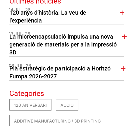
Últimes notícies
14 JUL. 26
120 anys d’història: La veu de
l’experiència
13 JUL. 26
La microencapsulació impulsa una nova
generació de materials per a la impressió
3D
06 JUL. 26
Pla estratègic de participació a Horitzó
Europa 2026-2027
Categories
120 ANIVERSARI
ACCIO
ADDITIVE MANUFACTURING / 3D PRINTING