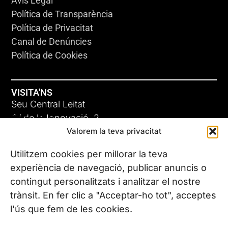
Avís Legal
Política de Transparència
Política de Privacitat
Canal de Denúncies
Política de Cookies
VISITA'NS
Seu Central Leitat
ADC-CRC
C/ de la Innovació, 2
Valorem la teva privacitat
08225 Terrassa, (Barcelona)
17 DE JUNY DE 2026
Coneix les nostres seus
Utilitzem cookies per millorar la teva
experiència de navegació, publicar anuncis o
contingut personalitzats i analitzar el nostre
CONTACTA’NS
trànsit. En fer clic a "Acceptar-ho tot", acceptes
Tel. (+34) 937 882 300
l'ús que fem de les cookies.