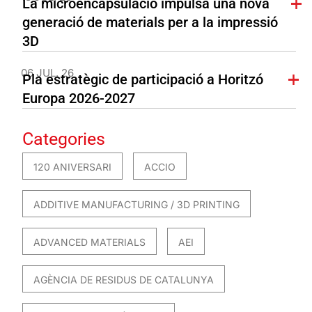
La microencapsulació impulsa una nova
generació de materials per a la impressió
3D
06 JUL. 26
Pla estratègic de participació a Horitzó
Europa 2026-2027
Categories
120 ANIVERSARI
ACCIO
ADDITIVE MANUFACTURING / 3D PRINTING
ADVANCED MATERIALS
AEI
AGÈNCIA DE RESIDUS DE CATALUNYA