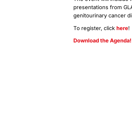
presentations from GLA
genitourinary cancer di
To register, click
here
!
Download the Agenda!