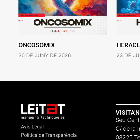
ONCOSOMIX
HERACL
30 DE JUNY DE 2026
23 DE JU
VISITA'
Seu Centr
Avís Legal
C/ de la 
Política de Transparència
08225 Ter