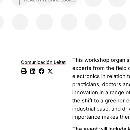
This workshop organise
Comunicación Leitat
experts from the field
electronics in relation
practicians, doctors an
innovation in a range o
the shift to a greener
industrial base, and dr
importance makes them 
The event will include