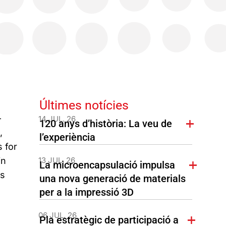
Últimes notícies
-
14 JUL. 26
120 anys d’història: La veu de
,
l’experiència
 for
in
13 JUL. 26
La microencapsulació impulsa
™s
una nova generació de materials
per a la impressió 3D
06 JUL. 26
Pla estratègic de participació a