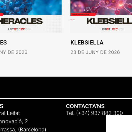
ES
KLEBSIELLA
NY DE 2026
23 DE JUNY DE 2026
NS
CONTACTA’NS
al Leitat
Tel. (+34) 937 882 300
Innovació, 2
rassa, (Barcelona)