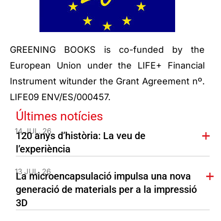
GREENING BOOKS is co-funded by the
European Union under the LIFE+ Financial
Instrument witunder the Grant Agreement nº.
LIFE09 ENV/ES/000457.
Últimes notícies
14 JUL. 26
120 anys d’història: La veu de
l’experiència
13 JUL. 26
La microencapsulació impulsa una nova
generació de materials per a la impressió
3D