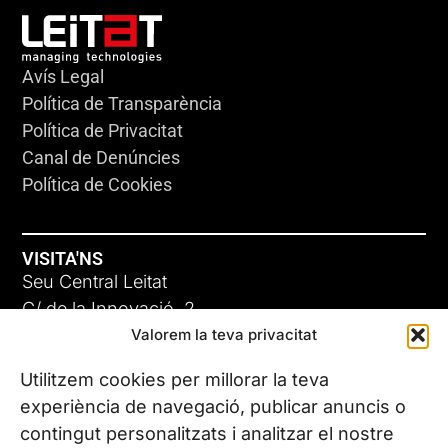
Avís Legal
Política de Transparència
Política de Privacitat
Canal de Denúncies
Política de Cookies
VISITA'NS
Seu Central Leitat
C/ de la Innovació, 2
Valorem la teva privacitat
08225 Terrassa, (Barcelona)
Coneix les nostres seus
Utilitzem cookies per millorar la teva
experiència de navegació, publicar anuncis o
contingut personalitzats i analitzar el nostre
CONTACTA’NS