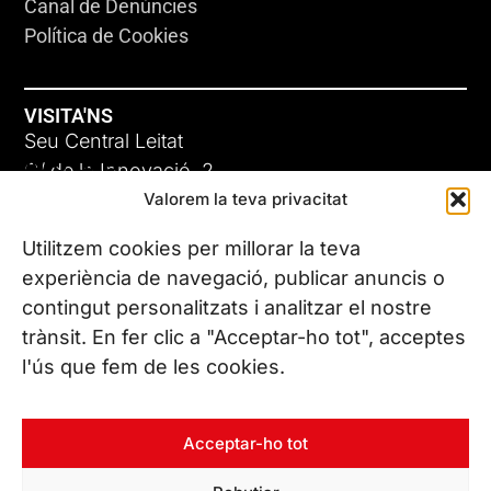
Canal de Denúncies
Política de Cookies
VISITA'NS
Seu Central Leitat
ADC-CRC
C/ de la Innovació, 2
Valorem la teva privacitat
08225 Terrassa, (Barcelona)
17 DE JUNY DE 2026
Coneix les nostres seus
Utilitzem cookies per millorar la teva
experiència de navegació, publicar anuncis o
contingut personalitzats i analitzar el nostre
CONTACTA’NS
trànsit. En fer clic a "Acceptar-ho tot", acceptes
Tel. (+34) 937 882 300
l'ús que fem de les cookies.
SEGUEIX-NOS
Acceptar-ho tot