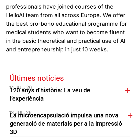
professionals have joined courses of the
HelloAI team from all across Europe. We offer
the best pro-bono educational programme for
medical students who want to become fluent
in the basic theoretical and practical use of AI
and entrepreneurship in just 10 weeks.
Últimes notícies
14 JUL. 26
120 anys d’història: La veu de
l’experiència
13 JUL. 26
La microencapsulació impulsa una nova
generació de materials per a la impressió
3D