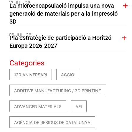
13 JUL. 26
La microencapsulació impulsa una nova
generació de materials per a la impressió
3D
06 JUL. 26
Pla estratègic de participació a Horitzó
Europa 2026-2027
Categories
120 ANIVERSARI
ACCIO
ADDITIVE MANUFACTURING / 3D PRINTING
ADVANCED MATERIALS
AEI
AGÈNCIA DE RESIDUS DE CATALUNYA