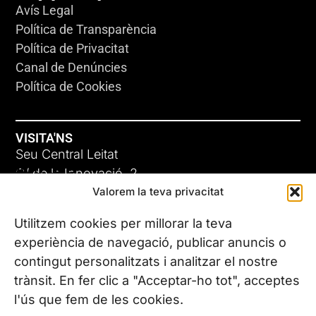
Avís Legal
Política de Transparència
Política de Privacitat
Canal de Denúncies
Política de Cookies
VISITA'NS
Seu Central Leitat
ADC-CRC
C/ de la Innovació, 2
Valorem la teva privacitat
08225 Terrassa, (Barcelona)
17 DE JUNY DE 2026
Coneix les nostres seus
Utilitzem cookies per millorar la teva
experiència de navegació, publicar anuncis o
contingut personalitzats i analitzar el nostre
CONTACTA’NS
trànsit. En fer clic a "Acceptar-ho tot", acceptes
Tel. (+34) 937 882 300
l'ús que fem de les cookies.