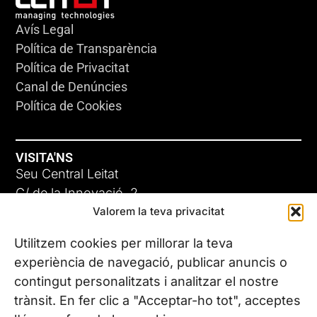
Avís Legal
Política de Transparència
Política de Privacitat
Canal de Denúncies
Política de Cookies
VISITA'NS
Seu Central Leitat
C/ de la Innovació, 2
Valorem la teva privacitat
08225 Terrassa, (Barcelona)
Coneix les nostres seus
Utilitzem cookies per millorar la teva
experiència de navegació, publicar anuncis o
contingut personalitzats i analitzar el nostre
CONTACTA’NS
trànsit. En fer clic a "Acceptar-ho tot", acceptes
Tel. (+34) 937 882 300