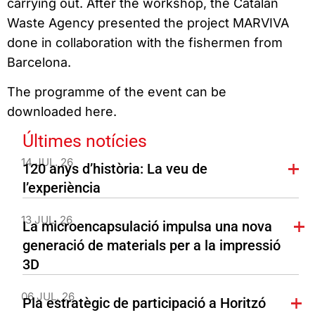
carrying out. After the workshop, the Catalan
Waste Agency presented the project MARVIVA
done in collaboration with the fishermen from
Barcelona.
The programme of the event can be
downloaded here.
Últimes notícies
14 JUL. 26
120 anys d’història: La veu de
l’experiència
13 JUL. 26
La microencapsulació impulsa una nova
generació de materials per a la impressió
3D
06 JUL. 26
Pla estratègic de participació a Horitzó