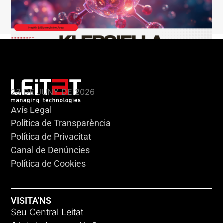
KLEBSIELLA
23 DE JUNY DE 2026
Avís Legal
Política de Transparència
Política de Privacitat
Canal de Denúncies
Política de Cookies
VISITA'NS
Seu Central Leitat
ADC-CRC