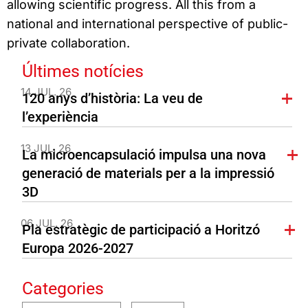
allowing scientific progress. All this from a
national and international perspective of public-
private collaboration.
Últimes notícies
14 JUL. 26
120 anys d’història: La veu de
l’experiència
13 JUL. 26
La microencapsulació impulsa una nova
generació de materials per a la impressió
3D
06 JUL. 26
Pla estratègic de participació a Horitzó
Europa 2026-2027
Categories