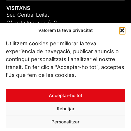
VISITA'NS
Seu Central Leitat
C/ de la Innovació, 2
Valorem la teva privacitat
08225 Terrassa, (Barcelona)
Coneix les nostres seus
Utilitzem cookies per millorar la teva
experiència de navegació, publicar anuncis o
contingut personalitzats i analitzar el nostre
CONTACTA’NS
trànsit. En fer clic a "Acceptar-ho tot", acceptes
Tel. (+34) 937 882 300
l'ús que fem de les cookies.
SEGUEIX-NOS
Acceptar-ho tot
Rebutjar
© Copyright 2026 Leitat – Managing Technologies. Tots els
Personalitzar
drets reservats