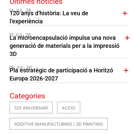
Últimes notícies
14 JUL. 26
120 anys d’història: La veu de
l’experiència
13 JUL. 26
La microencapsulació impulsa una nova
generació de materials per a la impressió
3D
06 JUL. 26
Pla estratègic de participació a Horitzó
Europa 2026-2027
Categories
120 ANIVERSARI
ACCIO
ADDITIVE MANUFACTURING / 3D PRINTING