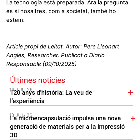
La tecnologia està preparada. Ara la pregunta
és si nosaltres, com a societat, també ho
estem.
Article propi de Leitat. Autor: Pere Lleonart
Anglès, Researcher. Publicat a Diario
Responsable (09/10/2025)
Últimes notícies
14 JUL. 26
120 anys d’història: La veu de
l’experiència
13 JUL. 26
La microencapsulació impulsa una nova
generació de materials per a la impressió
3D