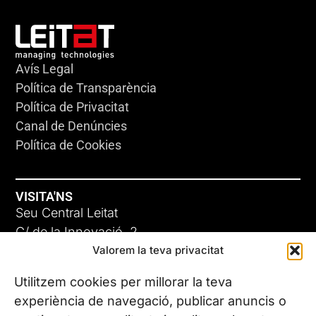
Avís Legal
Política de Transparència
Política de Privacitat
Canal de Denúncies
Política de Cookies
VISITA'NS
Seu Central Leitat
C/ de la Innovació, 2
Valorem la teva privacitat
08225 Terrassa, (Barcelona)
Coneix les nostres seus
Utilitzem cookies per millorar la teva
experiència de navegació, publicar anuncis o