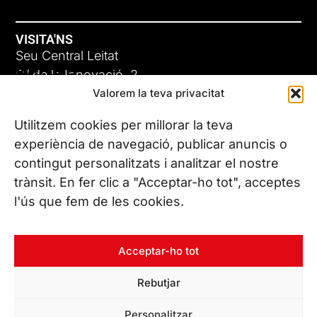
VISITA'NS
Seu Central Leitat
ADC-CRC
C/ de la Innovació, 2
Valorem la teva privacitat
08225 Terrassa, (Barcelona)
17 DE JUNY DE 2026
Coneix les nostres seus
Utilitzem cookies per millorar la teva
experiència de navegació, publicar anuncis o
contingut personalitzats i analitzar el nostre
CONTACTA’NS
trànsit. En fer clic a "Acceptar-ho tot", acceptes
Tel. (+34) 937 882 300
l'ús que fem de les cookies.
SEGUEIX-NOS
Acceptar-ho tot
Rebutjar
© Copyright 2026 Leitat – Managing Technologies. Tots els
Personalitzar