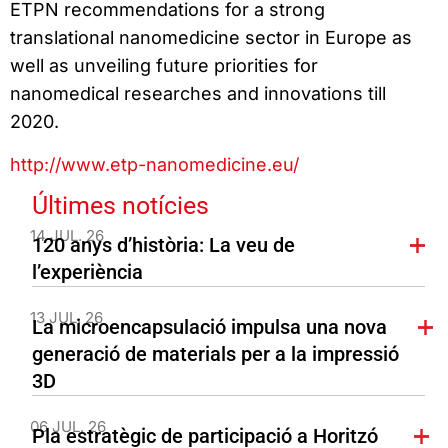
ETPN recommendations for a strong
translational nanomedicine sector in Europe as
well as unveiling future priorities for
nanomedical researches and innovations till
2020.
http://www.etp-nanomedicine.eu/
Últimes notícies
14 JUL. 26
120 anys d’història: La veu de
l’experiència
13 JUL. 26
La microencapsulació impulsa una nova
generació de materials per a la impressió
3D
06 JUL. 26
Pla estratègic de participació a Horitzó