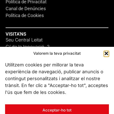
Política de Privacitat
Canal de Denúncies
Política de Cookies
VISITA'NS
Seu Central Leitat
C/ de la Innovació, 2
Valorem la teva privacitat
08225 Terrassa, (Barcelona)
Coneix les nostres seus
Utilitzem cookies per millorar la teva
experiència de navegació, publicar anuncis o
contingut personalitzats i analitzar el nostre
CONTACTA’NS
trànsit. En fer clic a "Acceptar-ho tot", acceptes
Tel. (+34) 937 882 300
l'ús que fem de les cookies.
SEGUEIX-NOS
Acceptar-ho tot