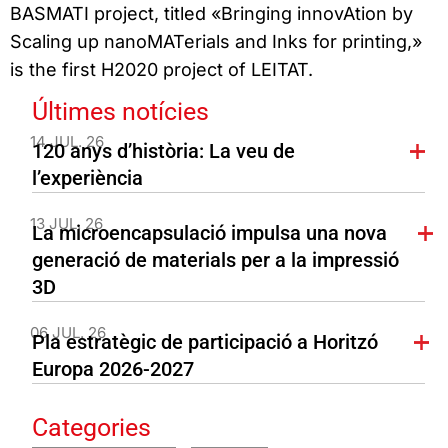
BASMATI project, titled «Bringing innovAtion by
Scaling up nanoMATerials and Inks for printing,»
is the first H2020 project of LEITAT.
Últimes notícies
14 JUL. 26
120 anys d’història: La veu de
l’experiència
13 JUL. 26
La microencapsulació impulsa una nova
generació de materials per a la impressió
3D
06 JUL. 26
Pla estratègic de participació a Horitzó
Europa 2026-2027
Categories