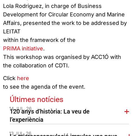
Lola Rodriguez, in charge of Business
Development for Circular Economy and Marine
Affairs, presented the work to be addressed by
LEITAT
within the framework of the
PRIMA initiative
.
This workshop was organised by ACC1Ó with
the collaboration of CDTI.
Click
here
to see the agenda of the event.
Últimes notícies
14 JUL. 26
120 anys d’història: La veu de
l’experiència
13 JUL. 26