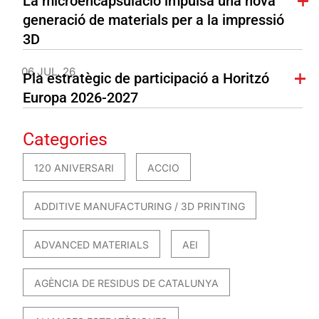
La microencapsulació impulsa una nova
generació de materials per a la impressió
3D
06 JUL. 26
Pla estratègic de participació a Horitzó
Europa 2026-2027
Categories
120 ANIVERSARI
ACCIO
ADDITIVE MANUFACTURING / 3D PRINTING
ADVANCED MATERIALS
AEI
AGÈNCIA DE RESIDUS DE CATALUNYA