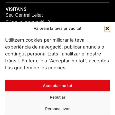
VISITA'NS
Seu Central Leitat
C/ de la Innovació, 2
Valorem la teva privacitat
08225 Terrassa, (Barcelona)
Coneix les nostres seus
Utilitzem cookies per millorar la teva
experiència de navegació, publicar anuncis o
contingut personalitzats i analitzar el nostre
CONTACTA’NS
trànsit. En fer clic a "Acceptar-ho tot", acceptes
Tel. (+34) 937 882 300
l'ús que fem de les cookies.
SEGUEIX-NOS
Acceptar-ho tot
Rebutjar
© Copyright 2026 Leitat – Managing Technologies. Tots els
Personalitzar
drets reservats