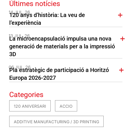
Últimes notícies
14 JUL. 26
120 anys d’història: La veu de
l’experiència
13 JUL. 26
La microencapsulació impulsa una nova
generació de materials per a la impressió
3D
06 JUL. 26
Pla estratègic de participació a Horitzó
Europa 2026-2027
Categories
120 ANIVERSARI
ACCIO
ADDITIVE MANUFACTURING / 3D PRINTING