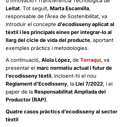
d’Innovació i Transferència Tecnològica de
Leitat
. Tot seguit,
Marta Escamilla
,
responsable de l’Àrea de Sostenibilitat, va
introduir el concepte
d’ecodisseny aplicat al
tèxtil i les principals eines per integrar-lo al
llarg del cicle de vida del producte
, aportant
exemples pràctics i metodologies.
A continuació,
Aloïa López,
de
Terraqui
, va
presentar el
marc normatiu actual i futur de
l’ecodisseny tèxtil
, incloent-hi el nou
Reglament d’Ecodisseny
, la
Llei 7/2022
, i el
paper de la
Responsabilitat Ampliada del
Productor (RAP)
.
Quatre casos pràctics d’ecodisseny al sector
tèxtil