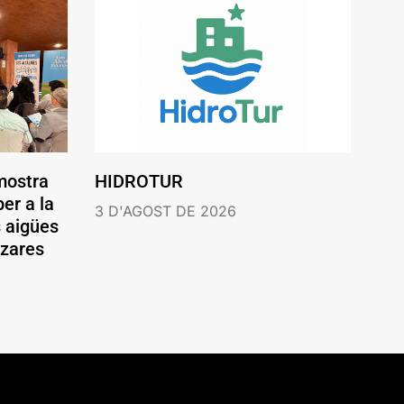
mostra
HIDROTUR
er a la
3 D'AGOST DE 2026
s aigües
ázares