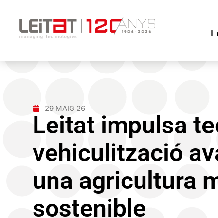
L
29 MAIG 26
Leitat impulsa t
vehiculització a
una agricultura m
sostenible