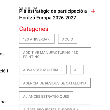
,
06 JUL. 26
Pla estratègic de participació a
Horitzó Europa 2026-2027
Categories
120 ANIVERSARI
ACCIO
ADDITIVE MANUFACTURING / 3D
os
PRINTING
ADVANCED MATERIALS
AEI
ió i
AGÈNCIA DE RESIDUS DE CATALUNYA
ALIANCES ESTRATÈGIQUES
una
ALTRES PROJECTES EUROPEUS /