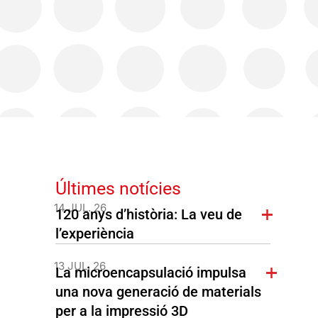
Últimes notícies
14 JUL. 26
120 anys d’història: La veu de
l’experiència
13 JUL. 26
La microencapsulació impulsa
una nova generació de materials
per a la impressió 3D