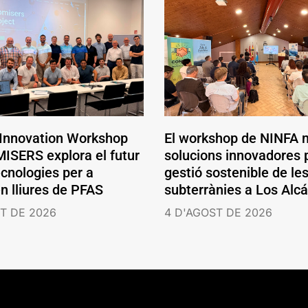
 Innovation Workshop
El workshop de NINFA 
ISERS explora el futur
solucions innovadores p
ecnologies per a
gestió sostenible de le
en lliures de PFAS
subterrànies a Los Alc
T DE 2026
4 D'AGOST DE 2026