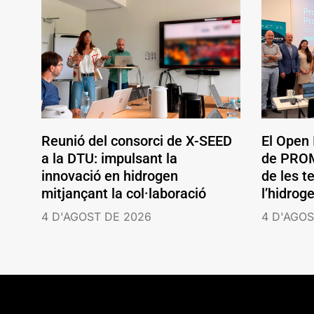
Reunió del consorci de X-SEED
El Open
a la DTU: impulsant la
de PROM
innovació en hidrogen
de les t
mitjançant la col·laboració
l’hidrog
4 D'AGOST DE 2026
4 D'AGOS