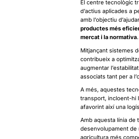
El centre tecnològic t
d’actius aplicades a pe
amb l’objectiu d’ajuda
productes més eficien
mercat i la normativa
.
Mitjançant sistemes de
contribueix a optimitza
augmentar l’estabilitat
associats tant per a l
A més, aquestes tecno
transport, incloent-hi
afavorint així una logí
Amb aquesta línia de t
desenvolupament de n
agricultura més compet