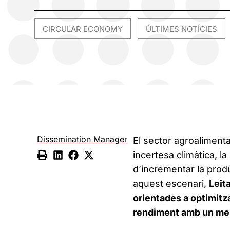
CIRCULAR ECONOMY
ÚLTIMES NOTÍCIES
,
Dissemination Manager
El sector agroalimenta
incertesa climàtica, la
d’incrementar la prod
aquest escenari,
Leit
orientades a optimitza
rendiment amb un me