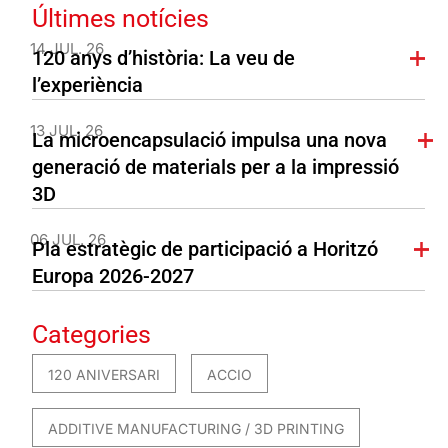
Últimes notícies
14 JUL. 26
120 anys d’història: La veu de
l’experiència
13 JUL. 26
La microencapsulació impulsa una nova
generació de materials per a la impressió
3D
06 JUL. 26
Pla estratègic de participació a Horitzó
Europa 2026-2027
Categories
120 ANIVERSARI
ACCIO
ADDITIVE MANUFACTURING / 3D PRINTING