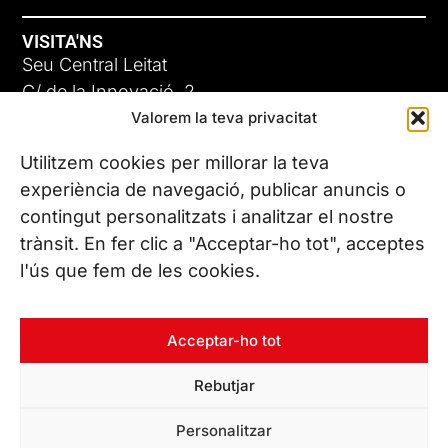
VISITA'NS
Seu Central Leitat
C/ de la Innovació, 2
Valorem la teva privacitat
08225 Terrassa, (Barcelona)
Coneix les nostres seus
Utilitzem cookies per millorar la teva
experiència de navegació, publicar anuncis o
contingut personalitzats i analitzar el nostre
CONTACTA’NS
trànsit. En fer clic a "Acceptar-ho tot", acceptes
Tel. (+34) 937 882 300
l'ús que fem de les cookies.
SEGUEIX-NOS
Acceptar-ho tot
Rebutjar
© Copyright 2026 Leitat – Managing Technologies. Tots els
Personalitzar
drets reservats