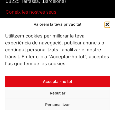
08225 Terrassa, (Barcelona)
Coneix les nostres seus
Valorem la teva privacitat
CONTACTA’NS
Tel. (+34) 937 882 300
Utilitzem cookies per millorar la teva
experiència de navegació, publicar anuncis o
contingut personalitzats i analitzar el nostre
SEGUEIX-NOS
trànsit. En fer clic a "Acceptar-ho tot", acceptes
l'ús que fem de les cookies.
© Copyright 2026 Leitat – Managing Technologies. Tots els
Acceptar-ho tot
drets reservats
Rebutjar
Personalitzar