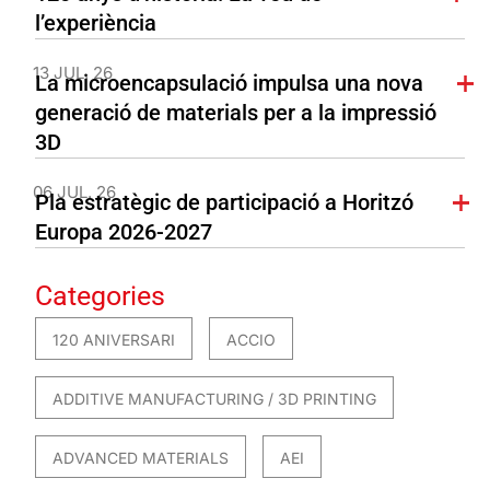
l’experiència
13 JUL. 26
La microencapsulació impulsa una nova
generació de materials per a la impressió
3D
06 JUL. 26
Pla estratègic de participació a Horitzó
Europa 2026-2027
Categories
120 ANIVERSARI
ACCIO
ADDITIVE MANUFACTURING / 3D PRINTING
ADVANCED MATERIALS
AEI