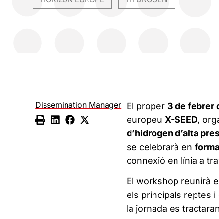
,
Dissemination Manager
El proper
3 de febrer 
europeu
X-SEED
, org
d’hidrogen d’alta pres
se celebrarà en
forma
connexió en línia a t
El workshop reunirà ex
els principals reptes i
la jornada es tractar