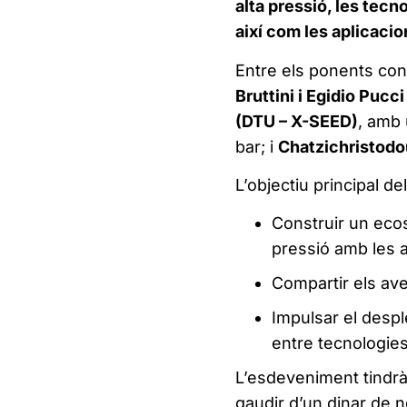
alta pressió, les tecn
així com les aplicacio
Entre els ponents con
Bruttini i Egidio Pu
(DTU – X-SEED)
, amb 
bar; i
Chatzichristodo
L’objectiu principal d
Construir un ecos
pressió amb les a
Compartir els ave
Impulsar el desp
entre tecnologies
L’esdeveniment tindrà
gaudir d’un dinar de ne