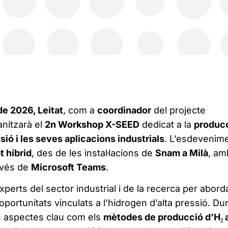
de 2026, Leitat
, com a
coordinador
del projecte
anitzarà el
2n Workshop X-SEED
dedicat a la
produc
sió i les seves aplicacions industrials
. L’esdevenim
t híbrid
, des de les instal·lacions de
Snam a Milà
, am
ravés de
Microsoft Teams
.
perts del sector industrial i de la recerca per abord
 oportunitats vinculats a l’hidrogen d’alta pressió. Du
an aspectes clau com els
mètodes de producció d’H₂ 