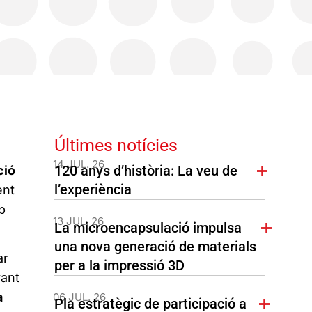
Últimes notícies
14 JUL. 26
120 anys d’història: La veu de
ció
l’experiència
ent
b
13 JUL. 26
La microencapsulació impulsa
una nova generació de materials
ar
per a la impressió 3D
rant
a
06 JUL. 26
Pla estratègic de participació a