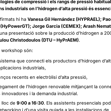
ologies de compressió i els rangs de pressió habitual
ns industrials on l’hidrogen d’alta pressió és essenc
firmats hi ha
Vanesa Gil Hernández (HYPRAEL); Pao
cci (HyPowerGT); Jorge Garcia (CEMEX); Arash Nemat
una presentació sobre la producció d’hidrogen a 20
ulou Christodoulos (DTU – HyPrAEM)
.
el workshop són:
istema que connecti els productors d’hidrogen d’alt
plicacions industrials,
nços recents en electròlisi d’alta pressió,
legament de l’hidrogen renovable mitjançant la conn
 innovadores i la demanda industrial.
 lloc de
9:00 a 16:30
. Els assistents presencials po
tworking i d’una visita guiada a les instal·lacions de