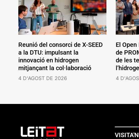
Reunió del consorci de X-SEED
El Open
a la DTU: impulsant la
de PROM
innovació en hidrogen
de les t
mitjançant la col·laboració
l’hidrog
4 D'AGOST DE 2026
4 D'AGOS
VISITA'