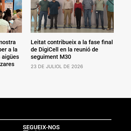
mostra
Leitat contribueix a la fase final
er a la
de DigiCell en la reunió de
s aigües
seguiment M30
ázares
23 DE JULIOL DE 2026
SEGUEIX-NOS