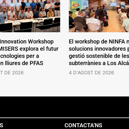
 Innovation Workshop
El workshop de NINFA 
ISERS explora el futur
solucions innovadores p
ecnologies per a
gestió sostenible de le
en lliures de PFAS
subterrànies a Los Alc
T DE 2026
4 D'AGOST DE 2026
NS
CONTACTA’NS