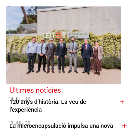
Últimes notícies
14 JUL. 26
120 anys d’història: La veu de
l’experiència
13 JUL. 26
La microencapsulació impulsa una nova