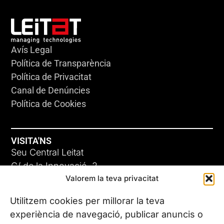
Avís Legal
Política de Transparència
Política de Privacitat
Canal de Denúncies
Política de Cookies
VISITA'NS
Seu Central Leitat
C/ de la Innovació, 2
Valorem la teva privacitat
08225 Terrassa, (Barcelona)
Coneix les nostres seus
Utilitzem cookies per millorar la teva
experiència de navegació, publicar anuncis o