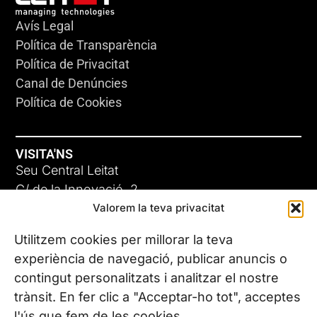
Avís Legal
Política de Transparència
Política de Privacitat
Canal de Denúncies
Política de Cookies
VISITA'NS
Seu Central Leitat
C/ de la Innovació, 2
Valorem la teva privacitat
08225 Terrassa, (Barcelona)
Coneix les nostres seus
Utilitzem cookies per millorar la teva
experiència de navegació, publicar anuncis o
contingut personalitzats i analitzar el nostre
CONTACTA’NS
trànsit. En fer clic a "Acceptar-ho tot", acceptes
Tel. (+34) 937 882 300
l'ús que fem de les cookies.