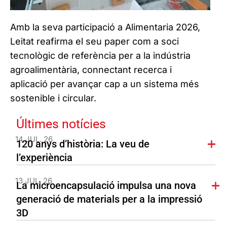
Amb la seva participació a Alimentaria 2026,
Leitat reafirma el seu paper com a soci
tecnològic de referència per a la indústria
agroalimentària, connectant recerca i
aplicació per avançar cap a un sistema més
sostenible i circular.
Últimes notícies
14 JUL. 26
120 anys d’història: La veu de
l’experiència
13 JUL. 26
La microencapsulació impulsa una nova
generació de materials per a la impressió
3D