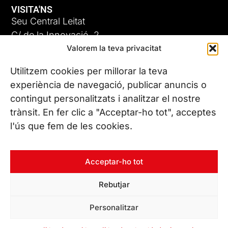
VISITA'NS
Seu Central Leitat
C/ de la Innovació, 2
Valorem la teva privacitat
08225 Terrassa, (Barcelona)
Coneix les nostres seus
Utilitzem cookies per millorar la teva
experiència de navegació, publicar anuncis o
contingut personalitzats i analitzar el nostre
CONTACTA’NS
trànsit. En fer clic a "Acceptar-ho tot", acceptes
Tel. (+34) 937 882 300
l'ús que fem de les cookies.
SEGUEIX-NOS
Acceptar-ho tot
Rebutjar
© Copyright 2026 Leitat – Managing Technologies. Tots els
Personalitzar
drets reservats