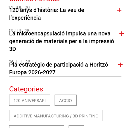
14 JUL. 26
120 anys d’història: La veu de
l’experiència
13 JUL. 26
La microencapsulació impulsa una nova
generació de materials per a la impressió
3D
06 JUL. 26
Pla estratègic de participació a Horitzó
Europa 2026-2027
Categories
120 ANIVERSARI
ACCIO
ADDITIVE MANUFACTURING / 3D PRINTING