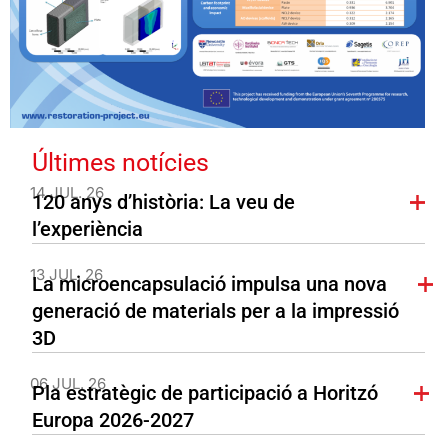
Últimes notícies
14 JUL. 26
120 anys d’història: La veu de
l’experiència
13 JUL. 26
La microencapsulació impulsa una nova
generació de materials per a la impressió
3D
06 JUL. 26
Pla estratègic de participació a Horitzó
Europa 2026-2027