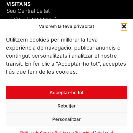
VISITA'NS
Seu Central Leitat
ADC-CRC
C/ de la Innovació, 2
Valorem la teva privacitat
08225 Terrassa, (Barcelona)
17 DE JUNY DE 2026
Coneix les nostres seus
Utilitzem cookies per millorar la teva
experiència de navegació, publicar anuncis o
contingut personalitzats i analitzar el nostre
CONTACTA’NS
trànsit. En fer clic a "Acceptar-ho tot", acceptes
Tel. (+34) 937 882 300
l'ús que fem de les cookies.
SEGUEIX-NOS
Acceptar-ho tot
Rebutjar
© Copyright 2026 Leitat – Managing Technologies. Tots els
Personalitzar
drets reservats
Política de Cookies
Política de Privacidad
Avís Legal