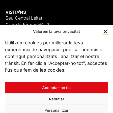
VISITA'NS
Seu Central Leitat
C/ de la Innovació, 2
Valorem la teva privacitat
08225 Terrassa, (Barcelona)
Coneix les nostres seus
Utilitzem cookies per millorar la teva
experiència de navegació, publicar anuncis o
contingut personalitzats i analitzar el nostre
CONTACTA’NS
trànsit. En fer clic a "Acceptar-ho tot", acceptes
Tel. (+34) 937 882 300
l'ús que fem de les cookies.
SEGUEIX-NOS
Acceptar-ho tot
Rebutjar
© Copyright 2026 Leitat – Managing Technologies. Tots els
Personalitzar
drets reservats