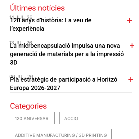
Últimes notícies
14 JUL. 26
120 anys d’història: La veu de
l’experiència
13 JUL. 26
La microencapsulació impulsa una nova
generació de materials per a la impressió
3D
06 JUL. 26
Pla estratègic de participació a Horitzó
Europa 2026-2027
Categories
120 ANIVERSARI
ACCIO
ADDITIVE MANUFACTURING / 3D PRINTING