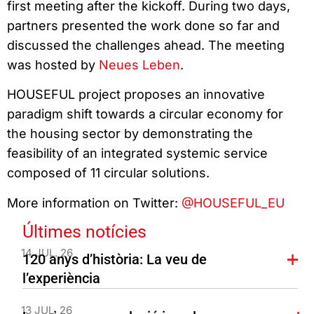
first meeting after the kickoff. During two days,
partners presented the work done so far and
discussed the challenges ahead. The meeting
was hosted by
Neues Leben
.
HOUSEFUL project proposes an innovative
paradigm shift towards a circular economy for
the housing sector by demonstrating the
feasibility of an integrated systemic service
composed of 11 circular solutions.
More information on Twitter:
@HOUSEFUL_EU
Últimes notícies
14 JUL. 26
120 anys d’història: La veu de
l’experiència
13 JUL. 26