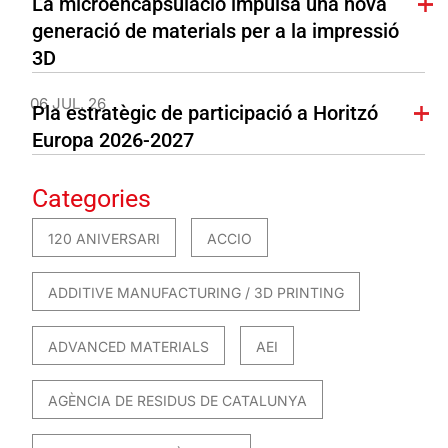
La microencapsulació impulsa una nova
generació de materials per a la impressió
3D
06 JUL. 26
Pla estratègic de participació a Horitzó
Europa 2026-2027
Categories
120 ANIVERSARI
ACCIO
ADDITIVE MANUFACTURING / 3D PRINTING
ADVANCED MATERIALS
AEI
AGÈNCIA DE RESIDUS DE CATALUNYA