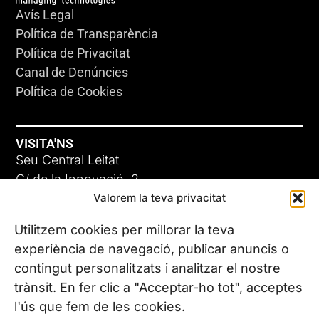
Avís Legal
Política de Transparència
Política de Privacitat
Canal de Denúncies
Política de Cookies
VISITA'NS
Seu Central Leitat
C/ de la Innovació, 2
Valorem la teva privacitat
08225 Terrassa, (Barcelona)
Coneix les nostres seus
Utilitzem cookies per millorar la teva
experiència de navegació, publicar anuncis o
contingut personalitzats i analitzar el nostre
CONTACTA’NS
trànsit. En fer clic a "Acceptar-ho tot", acceptes
Tel. (+34) 937 882 300
l'ús que fem de les cookies.