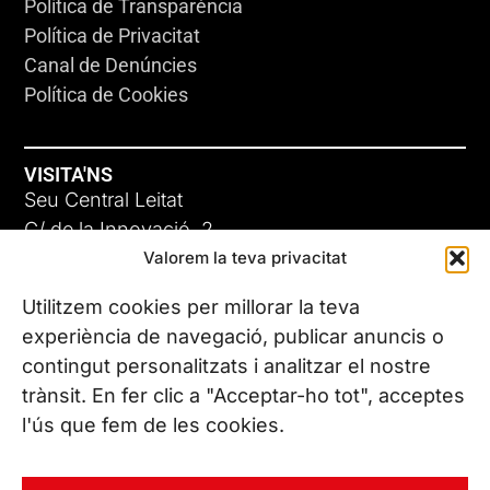
Política de Transparència
Política de Privacitat
Canal de Denúncies
Política de Cookies
VISITA'NS
Seu Central Leitat
C/ de la Innovació, 2
Valorem la teva privacitat
08225 Terrassa, (Barcelona)
Coneix les nostres seus
Utilitzem cookies per millorar la teva
experiència de navegació, publicar anuncis o
contingut personalitzats i analitzar el nostre
CONTACTA’NS
trànsit. En fer clic a "Acceptar-ho tot", acceptes
Tel. (+34) 937 882 300
l'ús que fem de les cookies.
SEGUEIX-NOS