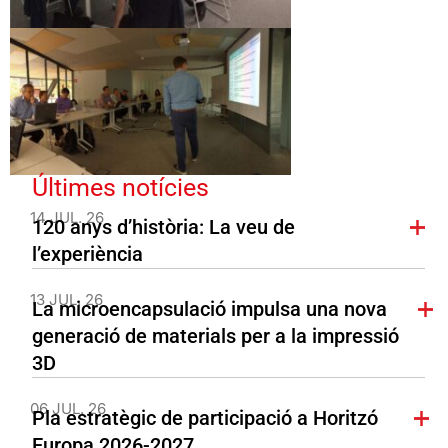
Últimes notícies
14 JUL. 26
120 anys d’història: La veu de
l’experiència
13 JUL. 26
La microencapsulació impulsa una nova
generació de materials per a la impressió
3D
06 JUL. 26
Pla estratègic de participació a Horitzó
Europa 2026-2027