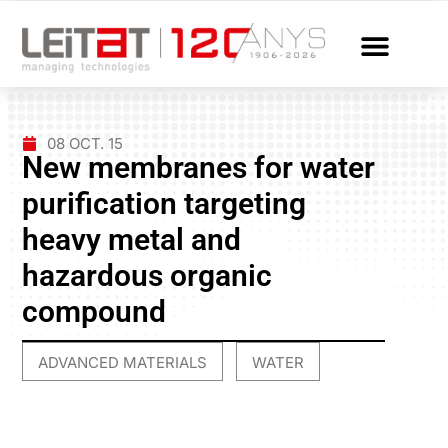
08 OCT. 15
New membranes for water
purification targeting
heavy metal and
hazardous organic
compound
ADVANCED MATERIALS
WATER
,