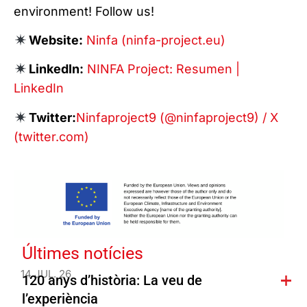
environment! Follow us!
Website:
Ninfa (ninfa-project.eu)
LinkedIn:
NINFA Project: Resumen |
LinkedIn
Twitter:
Ninfaproject9 (@ninfaproject9) / X
(twitter.com)
Últimes notícies
14 JUL. 26
120 anys d’història: La veu de
l’experiència