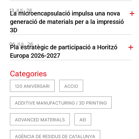
13 JUL. 26
La microencapsulació impulsa una nova
generació de materials per a la impressió
3D
06 JUL. 26
Pla estratègic de participació a Horitzó
Europa 2026-2027
Categories
120 ANIVERSARI
ACCIO
ADDITIVE MANUFACTURING / 3D PRINTING
ADVANCED MATERIALS
AEI
AGÈNCIA DE RESIDUS DE CATALUNYA