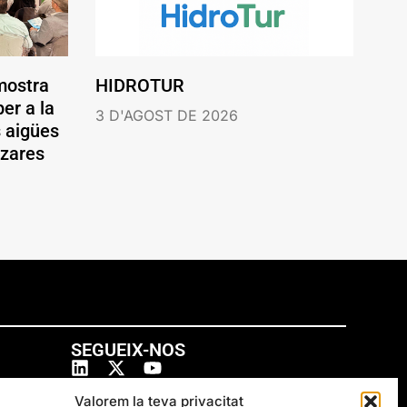
mostra
HIDROTUR
er a la
3 D'AGOST DE 2026
s aigües
ázares
SEGUEIX-NOS
Valorem la teva privacitat