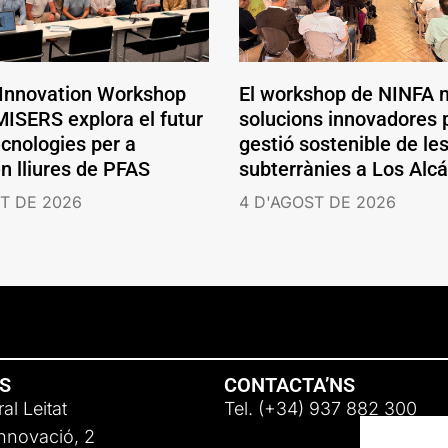
 Innovation Workshop
El workshop de NINFA 
ISERS explora el futur
solucions innovadores p
ecnologies per a
gestió sostenible de le
en lliures de PFAS
subterrànies a Los Alc
T DE 2026
4 D'AGOST DE 2026
NS
CONTACTA’NS
al Leitat
Tel. (+34) 937 882 300
Innovació, 2