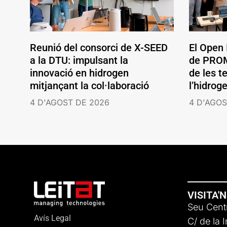
Reunió del consorci de X-SEED
El Open
a la DTU: impulsant la
de PROM
innovació en hidrogen
de les t
mitjançant la col·laboració
l’hidrog
4 D'AGOST DE 2026
4 D'AGOS
VISITA'
Seu Centr
Avís Legal
C/ de la 