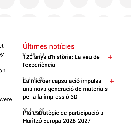
Últimes notícies
ct
by
14 JUL. 26
120 anys d’història: La veu de
l’experiència
ion
13 JUL. 26
La microencapsulació impulsa
una nova generació de materials
per a la impressió 3D
 were
06 JUL. 26
Pla estratègic de participació a
Horitzó Europa 2026-2027