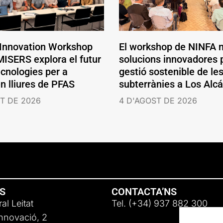
 Innovation Workshop
El workshop de NINFA 
ISERS explora el futur
solucions innovadores p
ecnologies per a
gestió sostenible de le
en lliures de PFAS
subterrànies a Los Alc
T DE 2026
4 D'AGOST DE 2026
NS
CONTACTA’NS
al Leitat
Tel. (+34) 937 882 300
Innovació, 2