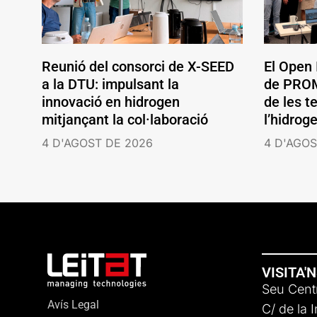
Reunió del consorci de X-SEED
El Open
a la DTU: impulsant la
de PROM
innovació en hidrogen
de les t
mitjançant la col·laboració
l’hidrog
4 D'AGOST DE 2026
4 D'AGOS
VISITA'
Seu Centr
Avís Legal
C/ de la 