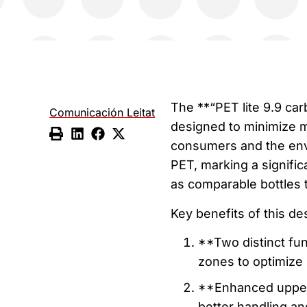
The **“PET lite 9.9 car
Comunicación Leitat
designed to minimize m
consumers and the envi
PET, marking a signifi
as comparable bottles 
Key benefits of this de
**Two distinct fun
zones to optimize
**Enhanced upper s
better handling an