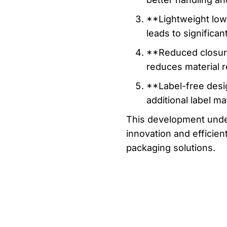
**Lightweight lowe
leads to significan
**Reduced closure 
reduces material 
**Label-free desig
additional label mat
This development unde
innovation and efficien
packaging solutions.