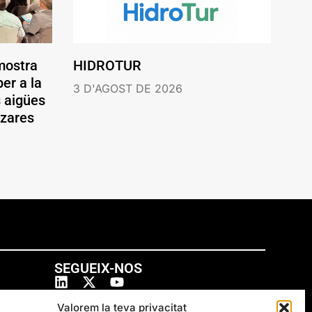
mostra
HIDROTUR
er a la
3 D'AGOST DE 2026
s aigües
ázares
SEGUEIX-NOS
Valorem la teva privacitat