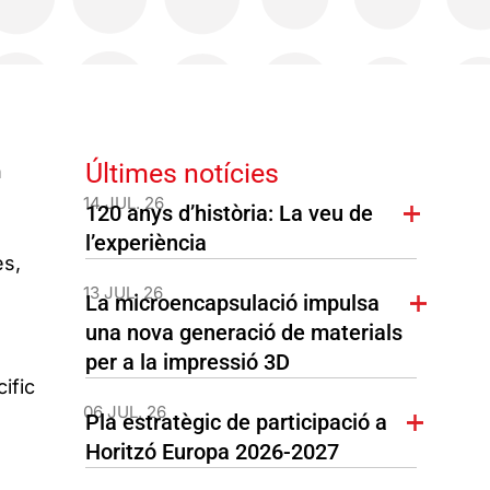
Últimes notícies
n
14 JUL. 26
120 anys d’història: La veu de
l’experiència
es,
13 JUL. 26
La microencapsulació impulsa
una nova generació de materials
per a la impressió 3D
ific
06 JUL. 26
Pla estratègic de participació a
Horitzó Europa 2026-2027