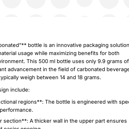
bonated”** bottle is an innovative packaging solutio
aterial usage while maximizing benefits for both
ronment. This 500 ml bottle uses only 9.9 grams of
cant advancement in the field of carbonated beverag
typically weigh between 14 and 18 grams.
sign include:
ctional regions**: The bottle is engineered with spec
 performance.
ection**: A thicker wall in the upper part ensures
d easier opening.