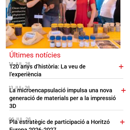
Últimes notícies
14 JUL. 26
120 anys d’història: La veu de
l’experiència
13 JUL. 26
La microencapsulació impulsa una nova
generació de materials per a la impressió
3D
06 JUL. 26
Pla estratègic de participació a Horitzó
Europa 2026-2027