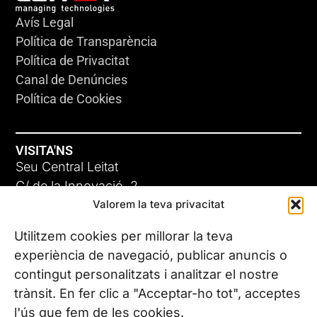
Avís Legal
Política de Transparència
Política de Privacitat
Canal de Denúncies
Política de Cookies
VISITA'NS
Seu Central Leitat
C/ de la Innovació, 2
Valorem la teva privacitat
08225 Terrassa, (Barcelona)
Coneix les nostres seus
Utilitzem cookies per millorar la teva
experiència de navegació, publicar anuncis o
contingut personalitzats i analitzar el nostre
CONTACTA’NS
trànsit. En fer clic a "Acceptar-ho tot", acceptes
Tel. (+34) 937 882 300
l'ús que fem de les cookies.