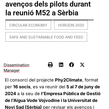
avenços dels pilots durant
la reunió M52 a Sèrbia
CIRCULAR ECONOMY
HORIZON 2020
,
,
SAFE AND SUSTAINABLE FOOD AND FEED
Dissemination
Manager
El consorci del projecte
Phy2Climate
, format
per
16 socis
, es va reunir del
5 al 7 de juny de
2024
a la seu de
l’Empresa Pública de Gestió
de l’Aigua Vode Vojvodine i la Universitat de
Novi Sad (Sèrbia)
per revisar els avenços i