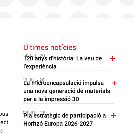
Últimes notícies
14 JUL. 26
120 anys d’història: La veu de
l’experiència
13 JUL. 26
La microencapsulació impulsa
una nova generació de materials
per a la impressió 3D
06 JUL. 26
ious
Pla estratègic de participació a
ject
Horitzó Europa 2026-2027
nd