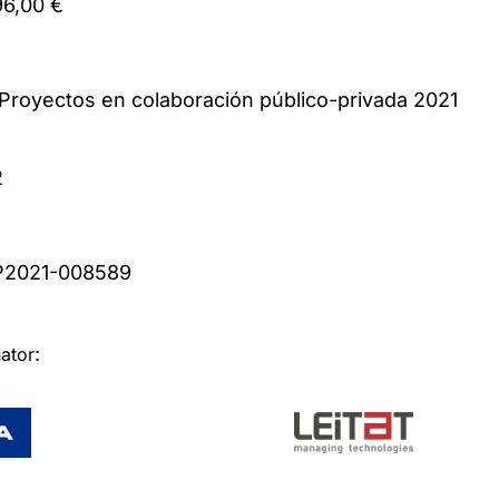
96,00 €
: Proyectos en colaboración público-privada 2
2
er: CPP2021-008589
:
or