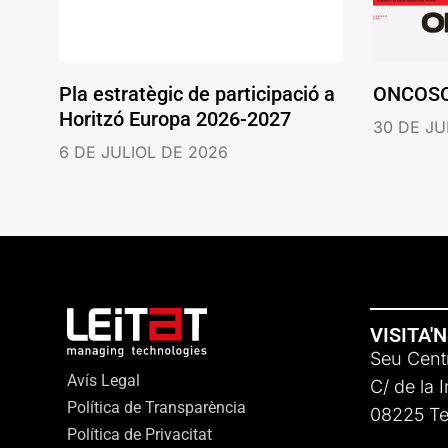
Pla estratègic de participació a
ONCOS
Horitzó Europa 2026-2027
30 DE JU
6 DE JULIOL DE 2026
VISITA'
Seu Centr
Avís Legal
C/ de la 
Política de Transparència
08225 Ter
Política de Privacitat