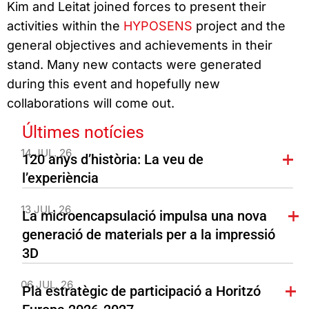
Kim and Leitat joined forces to present their
activities within the
HYPOSENS
project and the
general objectives and achievements in their
stand. Many new contacts were generated
during this event and hopefully new
collaborations will come out.
Últimes notícies
14 JUL. 26
120 anys d’història: La veu de
l’experiència
13 JUL. 26
La microencapsulació impulsa una nova
generació de materials per a la impressió
3D
06 JUL. 26
Pla estratègic de participació a Horitzó