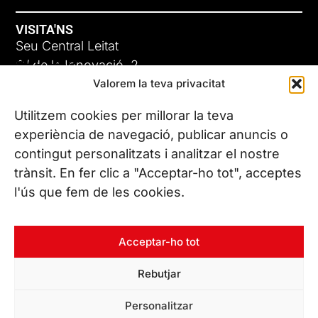
VISITA'NS
Seu Central Leitat
ADC-CRC
C/ de la Innovació, 2
Valorem la teva privacitat
08225 Terrassa, (Barcelona)
17 DE JUNY DE 2026
Coneix les nostres seus
Utilitzem cookies per millorar la teva
experiència de navegació, publicar anuncis o
contingut personalitzats i analitzar el nostre
CONTACTA’NS
trànsit. En fer clic a "Acceptar-ho tot", acceptes
Tel. (+34) 937 882 300
l'ús que fem de les cookies.
SEGUEIX-NOS
Acceptar-ho tot
Rebutjar
© Copyright 2026 Leitat – Managing Technologies. Tots els
Personalitzar
drets reservats