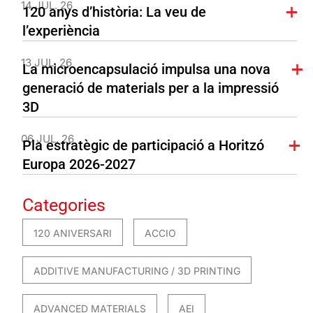
14 JUL. 26
120 anys d’història: La veu de
l’experiència
13 JUL. 26
La microencapsulació impulsa una nova
generació de materials per a la impressió
3D
06 JUL. 26
Pla estratègic de participació a Horitzó
Europa 2026-2027
Categories
120 ANIVERSARI
ACCIO
ADDITIVE MANUFACTURING / 3D PRINTING
ADVANCED MATERIALS
AEI