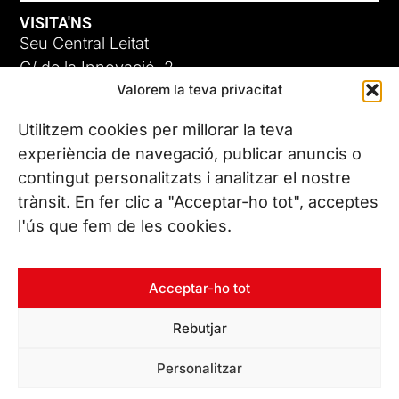
VISITA'NS
Seu Central Leitat
C/ de la Innovació, 2
Valorem la teva privacitat
08225 Terrassa, (Barcelona)
Coneix les nostres seus
Utilitzem cookies per millorar la teva
experiència de navegació, publicar anuncis o
contingut personalitzats i analitzar el nostre
CONTACTA’NS
trànsit. En fer clic a "Acceptar-ho tot", acceptes
Tel. (+34) 937 882 300
l'ús que fem de les cookies.
SEGUEIX-NOS
Acceptar-ho tot
Rebutjar
© Copyright 2026 Leitat – Managing Technologies. Tots els
Personalitzar
drets reservats