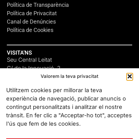
Política de Transparència
Política de Privacitat
Canal de Denúncies
Política de Cookies
VISITA'NS
Seu Central Leitat
C/ de la Innovació, 2
Valorem la teva privacitat
08225 Terrassa, (Barcelona)
Coneix les nostres seus
Utilitzem cookies per millorar la teva
experiència de navegació, publicar anuncis o
contingut personalitzats i analitzar el nostre
CONTACTA’NS
trànsit. En fer clic a "Acceptar-ho tot", acceptes
Tel. (+34) 937 882 300
l'ús que fem de les cookies.
SEGUEIX-NOS