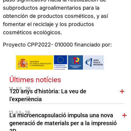
subproductos agroalimentarios para la
obtención de productos cosméticos, y así
fomentar el reciclaje y los productos
cosméticos ecológicos.
Proyecto CPP2022- 010000 financiado por:
Últimes notícies
14 JUL. 26
120 anys d’història: La veu de
l’experiència
13 JUL. 26
La microencapsulació impulsa una nova
generació de materials per a la impressió
3D