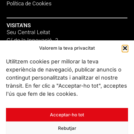
Política de Cookies
VISITA'NS
Seu Central Leitat
C/ de la Innovació, 2
Valorem la teva privacitat
08225 Terrassa, (Barcelona)
Coneix les nostres seus
Utilitzem cookies per millorar la teva
experiència de navegació, publicar anuncis o
contingut personalitzats i analitzar el nostre
CONTACTA’NS
trànsit. En fer clic a "Acceptar-ho tot", acceptes
Tel. (+34) 937 882 300
l'ús que fem de les cookies.
SEGUEIX-NOS
Acceptar-ho tot
Rebutjar