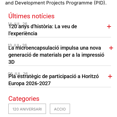
and Development Projects Programme (PID).
Últimes notícies
14 JUL. 26
120 anys d’història: La veu de
l’experiència
13 JUL. 26
La microencapsulació impulsa una nova
generació de materials per a la impressió
3D
06 JUL. 26
Pla estratègic de participació a Horitzó
Europa 2026-2027
Categories
120 ANIVERSARI
ACCIO