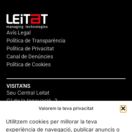
Avís Legal
Política de Transparència
Política de Privacitat
Canal de Denúncies
Política de Cookies
VISITA'NS
Seu Central Leitat
C/ de la Innovació, 2
Valorem la teva privacitat
08225 Terrassa, (Barcelona)
Coneix les nostres seus
Utilitzem cookies per millorar la teva
experiència de navegació, publicar anuncis o