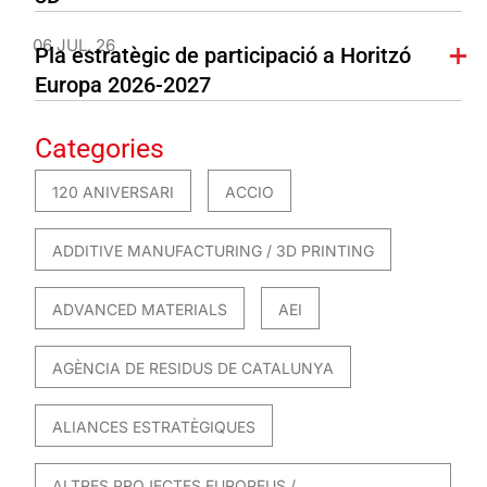
06 JUL. 26
Pla estratègic de participació a Horitzó
Europa 2026-2027
Categories
120 ANIVERSARI
ACCIO
ADDITIVE MANUFACTURING / 3D PRINTING
ADVANCED MATERIALS
AEI
AGÈNCIA DE RESIDUS DE CATALUNYA
ALIANCES ESTRATÈGIQUES
ALTRES PROJECTES EUROPEUS /