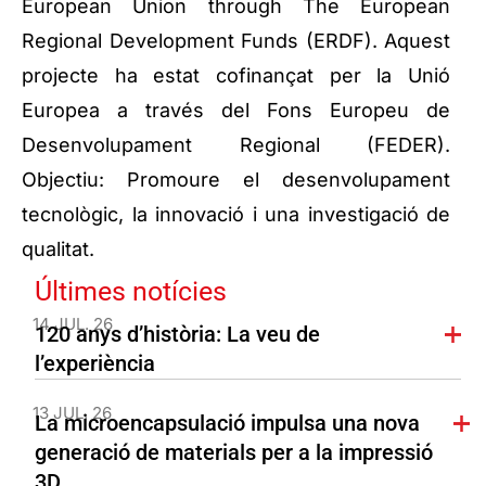
European Union through The European
Regional Development Funds (ERDF). Aquest
projecte ha estat cofinançat per la Unió
Europea a través del Fons Europeu de
Desenvolupament Regional (FEDER).
Objectiu: Promoure el desenvolupament
tecnològic, la innovació i una investigació de
qualitat.
Últimes notícies
14 JUL. 26
120 anys d’història: La veu de
l’experiència
13 JUL. 26
La microencapsulació impulsa una nova
generació de materials per a la impressió
3D