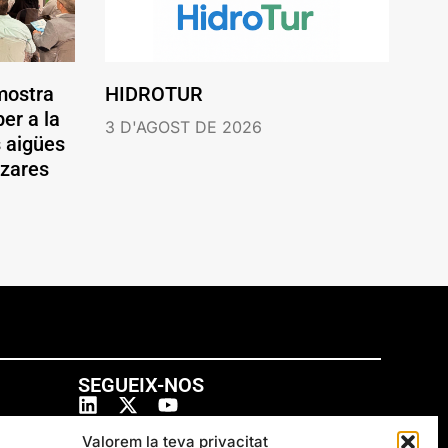
mostra
HIDROTUR
er a la
3 D'AGOST DE 2026
s aigües
ázares
SEGUEIX-NOS
Valorem la teva privacitat