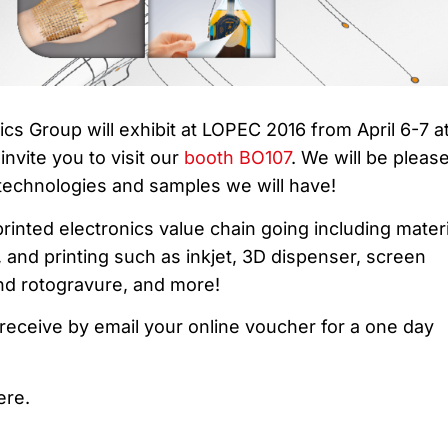
ics Group will exhibit at LOPEC 2016 from April 6-7 a
vite you to visit our
booth BO107
. We will be pleas
 technologies and samples we will have!
inted electronics value chain going including materi
 and printing such as inkjet, 3D dispenser, screen
and rotogravure, and more!
receive by email your online voucher for a one day
ere.