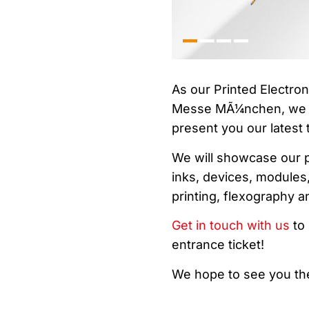
As our Printed Electron
Messe MÃ¼nchen, we in
present you our latest
We will showcase our pr
inks, devices, modules,
printing, flexography 
Get in touch with us
to 
entrance ticket!
We hope to see you th