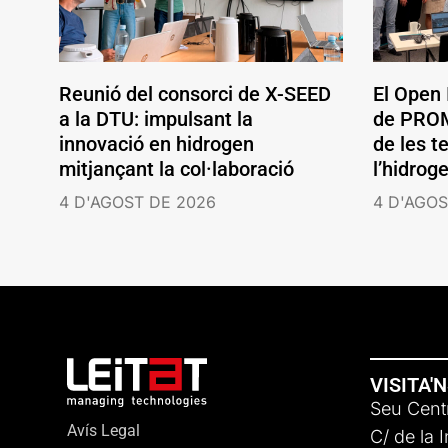
Reunió del consorci de X-SEED
El Open
a la DTU: impulsant la
de PROM
innovació en hidrogen
de les t
mitjançant la col·laboració
l’hidrog
4 D'AGOST DE 2026
4 D'AGOS
VISITA'
Seu Centr
Avís Legal
C/ de la 