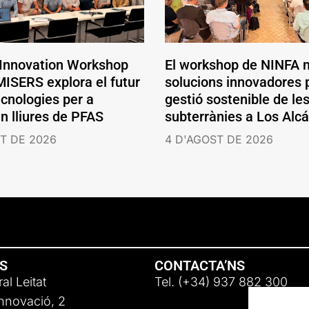
 Innovation Workshop
El workshop de NINFA 
ISERS explora el futur
solucions innovadores p
ecnologies per a
gestió sostenible de le
en lliures de PFAS
subterrànies a Los Alc
T DE 2026
4 D'AGOST DE 2026
NS
CONTACTA’NS
al Leitat
Tel. (+34) 937 882 300
Innovació, 2