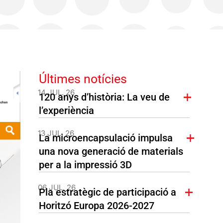
Últimes notícies
14 JUL. 26
120 anys d’història: La veu de
l’experiència
13 JUL. 26
La microencapsulació impulsa
una nova generació de materials
per a la impressió 3D
06 JUL. 26
Pla estratègic de participació a
Horitzó Europa 2026-2027