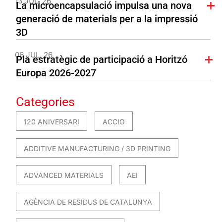
13 JUL. 26
La microencapsulació impulsa una nova
generació de materials per a la impressió
3D
06 JUL. 26
Pla estratègic de participació a Horitzó
Europa 2026-2027
Categories
120 ANIVERSARI
ACCIO
ADDITIVE MANUFACTURING / 3D PRINTING
ADVANCED MATERIALS
AEI
AGÈNCIA DE RESIDUS DE CATALUNYA