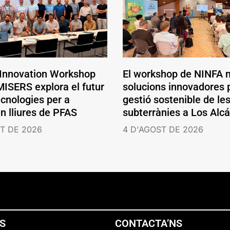
 Innovation Workshop
El workshop de NINFA 
ISERS explora el futur
solucions innovadores p
ecnologies per a
gestió sostenible de le
en lliures de PFAS
subterrànies a Los Alc
T DE 2026
4 D'AGOST DE 2026
NS
CONTACTA’NS