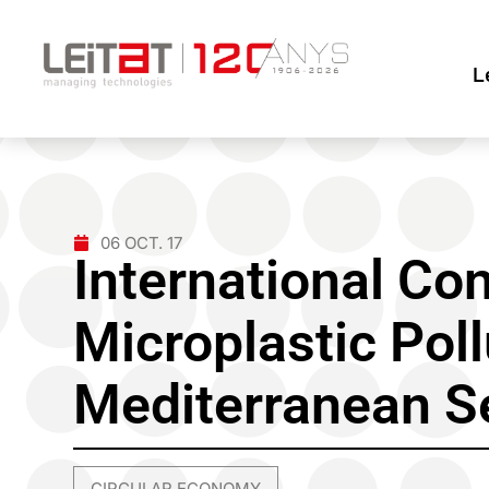
L
06 OCT. 17
International Co
Microplastic Poll
Mediterranean S
CIRCULAR ECONOMY