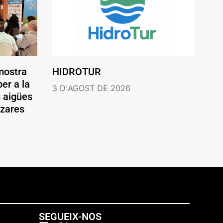
mostra
HIDROTUR
er a la
3 D'AGOST DE 2026
s aigües
ázares
SEGUEIX-NOS