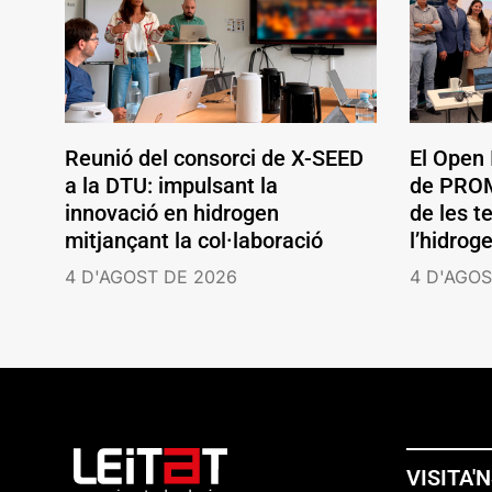
Reunió del consorci de X-SEED
El Open
a la DTU: impulsant la
de PROM
innovació en hidrogen
de les t
mitjançant la col·laboració
l’hidrog
4 D'AGOST DE 2026
4 D'AGOS
VISITA'