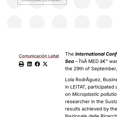
The
International Conf
Comunicación Leitat
Sea
– Î¼Â MED â€“ was h
the 29th of September,
Lola RodrÃ­guez, Busin
in LEITAT, participated
on
Microplastic polluti
researcher in the Susta
results achieved by th
Nazionale delle Ricerch