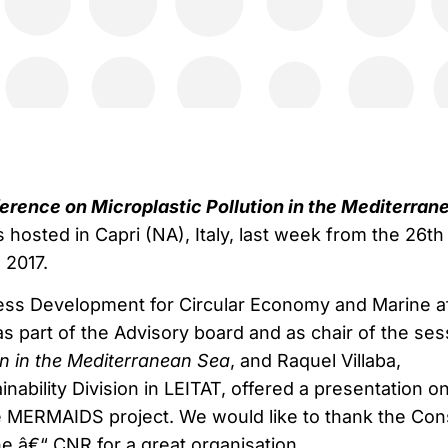
erence on Microplastic Pollution in the Mediterran
osted in Capri (NA), Italy, last week from the 26th 
 2017.
ess Development for Circular Economy and Marine af
 as part of the Advisory board and as chair of the ses
on in the Mediterranean Sea
, and Raquel Villaba,
inability Division in LEITAT, offered a presentation o
e MERMAIDS project. We would like to thank the Cons
e â€“ CNR for a great organisation.