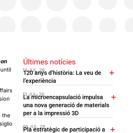
Últimes notícies
ean
until
14 JUL. 26
120 anys d’història: La veu de
l’experiència
fairs
13 JUL. 26
La microencapsulació impulsa
sion
una nova generació de materials
per a la impressió 3D
n the
iglio
06 JUL. 26
Pla estratègic de participació a