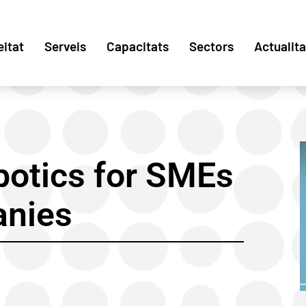
eitat
Serveis
Capacitats
Sectors
Actualita
botics for SMEs
anies