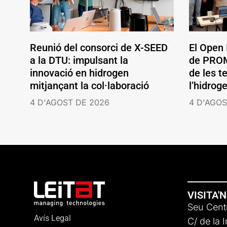
Reunió del consorci de X-SEED
El Open
a la DTU: impulsant la
de PROM
innovació en hidrogen
de les t
mitjançant la col·laboració
l’hidrog
4 D'AGOST DE 2026
4 D'AGOS
VISITA'
Seu Centr
Avís Legal
C/ de la 