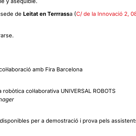
le y asequible.
a sede de
Leitat en Terrrass
a (
C/ de la Innovació 2, 
rarse.
 col·laboració amb Fira Barcelona
 la robòtica col·laborativa UNIVERSAL ROBOTS
anager
disponibles per a demostració i prova pels assistent