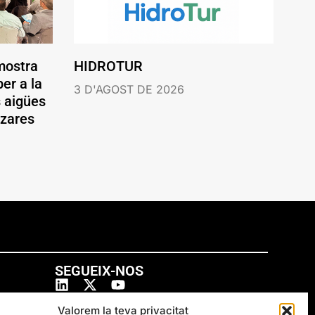
mostra
HIDROTUR
er a la
3 D'AGOST DE 2026
s aigües
ázares
SEGUEIX-NOS
Valorem la teva privacitat