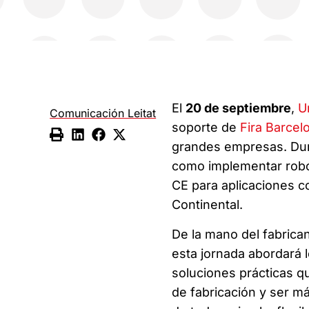
El
20 de septiembre
,
U
Comunicación Leitat
soporte de
Fira Barcel
grandes empresas. Dura
como implementar robó
CE para aplicaciones co
Continental.
De la mano del fabrican
esta jornada abordará l
soluciones prácticas q
de fabricación y ser má