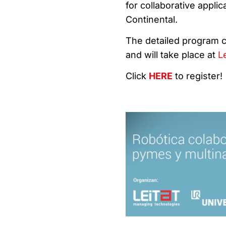
for collaborative appli
Continental.
The detailed program c
and will take place at
L
Click
HERE
to register!