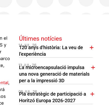
Últimes notícies
n el
S y
14 JUL. 26
120 anys d’història: La veu de
r
l’experiència
marco
te,
13 JUL. 26
La microencapsulació impulsa
una nova generació de materials
per a la impressió 3D
ntal
,
ará
06 JUL. 26
Pla estratègic de participació a
sos
Horitzó Europa 2026-2027
ce