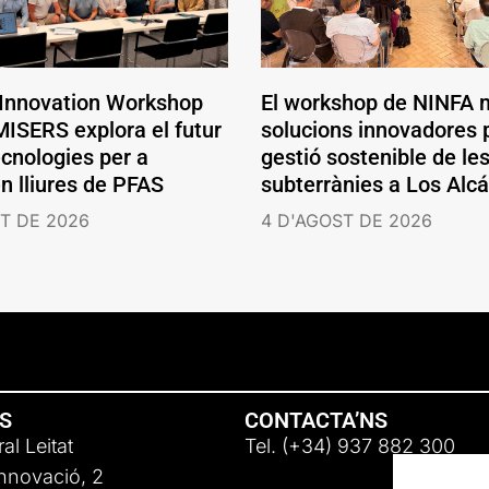
 Innovation Workshop
El workshop de NINFA 
ISERS explora el futur
solucions innovadores p
ecnologies per a
gestió sostenible de le
en lliures de PFAS
subterrànies a Los Alc
T DE 2026
4 D'AGOST DE 2026
NS
CONTACTA’NS
al Leitat
Tel. (+34) 937 882 300
Innovació, 2