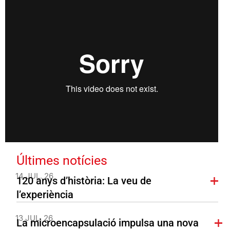
Últimes notícies
14 JUL. 26
120 anys d’història: La veu de
l’experiència
13 JUL. 26
La microencapsulació impulsa una nova