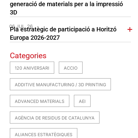
generació de materials per a la impressió
3D
06 JUL. 26
Pla estratègic de participació a Horitzó
Europa 2026-2027
Categories
120 ANIVERSARI
ACCIO
ADDITIVE MANUFACTURING / 3D PRINTING
ADVANCED MATERIALS
AEI
AGÈNCIA DE RESIDUS DE CATALUNYA
ALIANCES ESTRATÈGIQUES