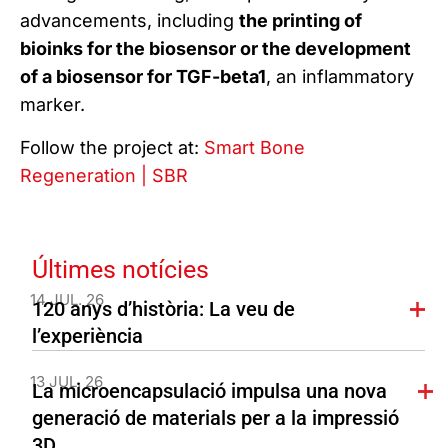
advancements, including
the printing of
bioinks for the biosensor or the development
of a biosensor for TGF-beta1
, an inflammatory
marker.
Follow the project at:
Smart Bone
Regeneration | SBR
Últimes notícies
14 JUL. 26
120 anys d’història: La veu de
l’experiència
13 JUL. 26
La microencapsulació impulsa una nova
generació de materials per a la impressió
3D