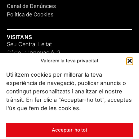
Canal de Denúncies
Política de Cookies
VISITA'NS
Seu Central Leitat
ADC-CRC
C/ de la Innovació, 2
Valorem la teva privacitat
08225 Terrassa, (Barcelona)
17 DE JUNY DE 2026
Coneix les nostres seus
Utilitzem cookies per millorar la teva
experiència de navegació, publicar anuncis o
contingut personalitzats i analitzar el nostre
CONTACTA’NS
trànsit. En fer clic a "Acceptar-ho tot", acceptes
Tel. (+34) 937 882 300
l'ús que fem de les cookies.
SEGUEIX-NOS
Acceptar-ho tot