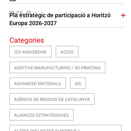
06 JUL. 26
Pla estratègic de participació a Horitzó
Europa 2026-2027
Categories
120 ANIVERSARI
ACCIO
ADDITIVE MANUFACTURING / 3D PRINTING
ADVANCED MATERIALS
AEI
AGÈNCIA DE RESIDUS DE CATALUNYA
ALIANCES ESTRATÈGIQUES
ALTRES PROJECTES EUROPEUS /