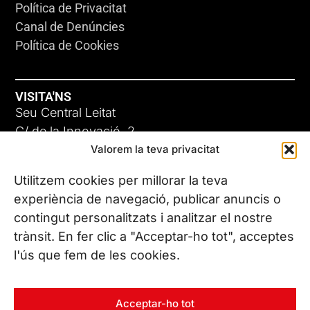
Política de Privacitat
Canal de Denúncies
Política de Cookies
VISITA'NS
Seu Central Leitat
C/ de la Innovació, 2
Valorem la teva privacitat
08225 Terrassa, (Barcelona)
Coneix les nostres seus
Utilitzem cookies per millorar la teva
experiència de navegació, publicar anuncis o
contingut personalitzats i analitzar el nostre
CONTACTA’NS
trànsit. En fer clic a "Acceptar-ho tot", acceptes
Tel. (+34) 937 882 300
l'ús que fem de les cookies.
SEGUEIX-NOS
Acceptar-ho tot