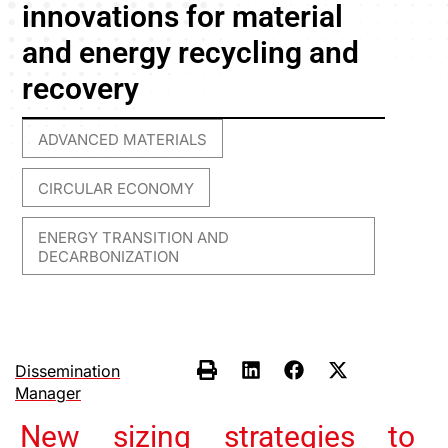
innovations for material
and energy recycling and
recovery
ADVANCED MATERIALS
,
CIRCULAR ECONOMY
,
ENERGY TRANSITION AND
DECARBONIZATION
Dissemination
Manager
New sizing strategies to