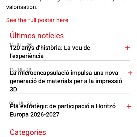
valorisation.
See the full poster here
Últimes notícies
14 JUL. 26
120 anys d’història: La veu de
l’experiència
13 JUL. 26
La microencapsulació impulsa una nova
generació de materials per a la impressió
3D
06 JUL. 26
Pla estratègic de participació a Horitzó
Europa 2026-2027
Categories