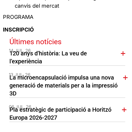
canvis del mercat
PROGRAMA
INSCRIPCIÓ
Últimes notícies
14 JUL. 26
120 anys d’història: La veu de
l’experiència
13 JUL. 26
La microencapsulació impulsa una nova
generació de materials per a la impressió
3D
06 JUL. 26
Pla estratègic de participació a Horitzó
Europa 2026-2027