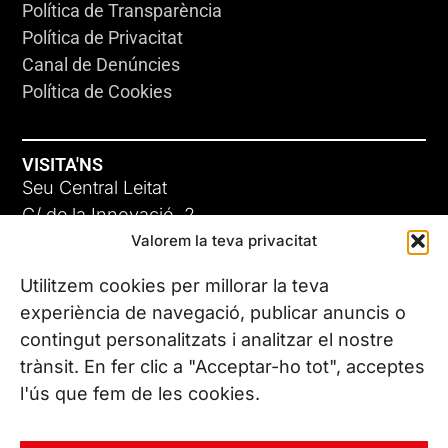
Política de Transparència
Política de Privacitat
Canal de Denúncies
Política de Cookies
VISITA'NS
Seu Central Leitat
C/ de la Innovació, 2
Valorem la teva privacitat
08225 Terrassa, (Barcelona)
Coneix les nostres seus
Utilitzem cookies per millorar la teva
experiència de navegació, publicar anuncis o
contingut personalitzats i analitzar el nostre
CONTACTA’NS
trànsit. En fer clic a "Acceptar-ho tot", acceptes
Tel. (+34) 937 882 300
l'ús que fem de les cookies.
SEGUEIX-NOS