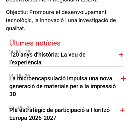
Objectiu: Promoure el desenvolupament
tecnològic, la innovació i una investigació de
qualitat.
Últimes notícies
14 JUL. 26
120 anys d’història: La veu de
l’experiència
13 JUL. 26
La microencapsulació impulsa una nova
generació de materials per a la impressió
3D
06 JUL. 26
Pla estratègic de participació a Horitzó
Europa 2026-2027