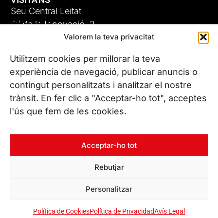
Seu Central Leitat
ADC-CRC
C/ de la Innovació, 2
Valorem la teva privacitat
08225 Terrassa, (Barcelona)
17 DE JUNY DE 2026
Coneix les nostres seus
Utilitzem cookies per millorar la teva
experiència de navegació, publicar anuncis o
contingut personalitzats i analitzar el nostre
CONTACTA’NS
trànsit. En fer clic a "Acceptar-ho tot", acceptes
Tel. (+34) 937 882 300
l'ús que fem de les cookies.
SEGUEIX-NOS
Acceptar-ho tot
Rebutjar
© Copyright 2026 Leitat – Managing Technologies. Tots els
Personalitzar
drets reservats
Política de Cookies
Política de Privacidad
Avís Legal