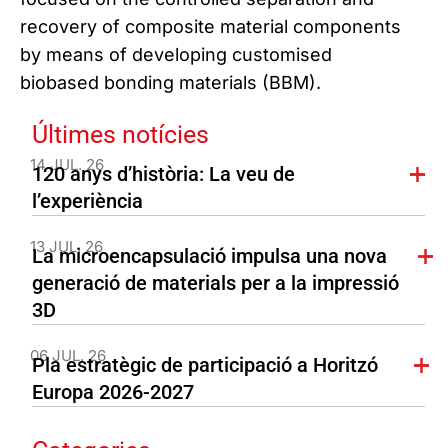
recovery of composite material components
by means of developing customised
biobased bonding materials (BBM).
Últimes notícies
14 JUL. 26
120 anys d’història: La veu de
l’experiència
13 JUL. 26
La microencapsulació impulsa una nova
generació de materials per a la impressió
3D
06 JUL. 26
Pla estratègic de participació a Horitzó
Europa 2026-2027