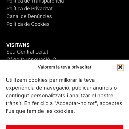
Política de Transparència
Política de Privacitat
Canal de Denúncies
Política de Cookies
VISITA'NS
Seu Central Leitat
C/ de la Innovació, 2
Valorem la teva privacitat
08225 Terrassa, (Barcelona)
Coneix les nostres seus
Utilitzem cookies per millorar la teva
experiència de navegació, publicar anuncis o
contingut personalitzats i analitzar el nostre
CONTACTA’NS
trànsit. En fer clic a "Acceptar-ho tot", acceptes
Tel. (+34) 937 882 300
l'ús que fem de les cookies.
SEGUEIX-NOS